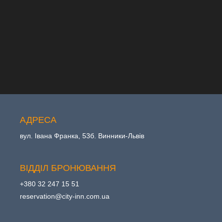
АДРЕСА
вул. Івана Франка, 53б. Винники-Львів
ВІДДІЛ БРОНЮВАННЯ
+380 32 247 15 51
reservation@city-inn.com.ua