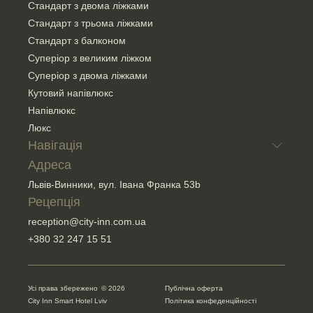
Стандарт з двома ліжками
Стандарт з трьома ліжками
Стандарт з балконом
Суперіор з великим ліжком
Суперіор з двома ліжками
Кутовий напівлюкс
Напівлюкс
Люкс
Навігація
Адреса
Про готель
Lobby bar
Львів-Винники, вул. Івана Франка 53b
Conference
Рецепція
Додаткові послуги
reception@city-inn.com.ua
Group request
+380 32 247 15 51
Спортивний Комплекс StarFit
Усі права збережено
© 2026
Публічна оферта
City Inn Smart Hotel Lviv
Політика конфеденційності