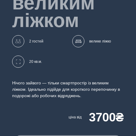
великим
ліжком
2 гостей
велике ліжко
20 кв.м.
Нічого зайвого — тільки смартпростір із великим
ліжком. Ідеально підійде для короткого перепочинку в
подорожі або робочих відряджень.
3700₴
ціна від