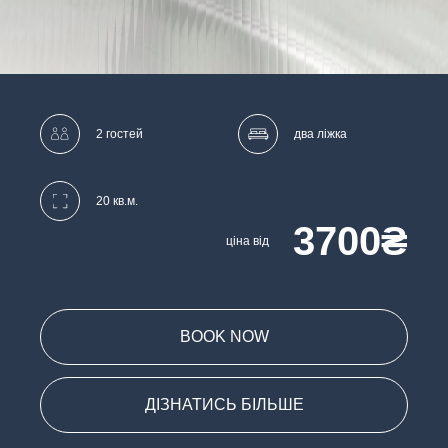
2 гостей
два ліжка
20 кв.м.
3700₴
ціна від
BOOK NOW
ДІЗНАТИСЬ БІЛЬШЕ