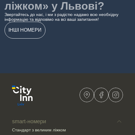
функціональності, яке забезпечує ідеальне
ліжком» у Львові?
перебування для кожного гостя.
Звертайтесь до нас, і ми з радістю надамо всю необхідну
Ознайомтеся з іншими номерами → Забезпечте
інформацію та відповімо на всі ваші запитання!
собі незабутній відпочинок у найкращих умовах!
ІНШІ НОМЕРИ
smart-номери
Стандарт з великим ліжком